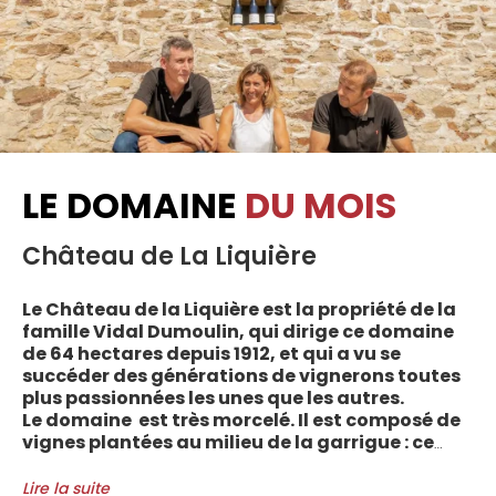
LE DOMAINE
DU MOIS
Château de La Liquière
Le Château de la Liquière est la propriété de la
famille Vidal Dumoulin, qui dirige ce domaine
de 64 hectares depuis 1912, et qui a vu se
succéder des générations de vignerons toutes
plus passionnées les unes que les autres.
Le domaine est très morcelé. Il est composé de
vignes plantées au milieu de la garrigue : ce
sont plus de 70 parcelles qui sont disséminées
entre les villages d’Autignac, Caussiniojouls,
Lire la suite