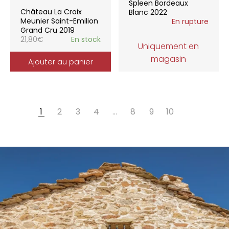
Spleen Bordeaux
Château La Croix
Blanc 2022
Meunier Saint-Emilion
En rupture
Grand Cru 2019
21,80
€
En stock
Uniquement en
magasin
Ajouter au panier
1
2
3
4
…
8
9
10