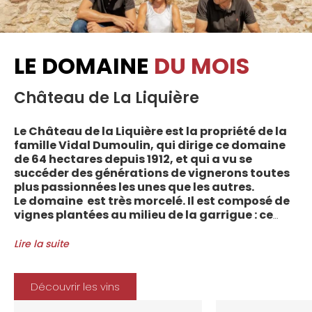
LE DOMAINE
DU MOIS
Château de La Liquière
Le Château de la Liquière est la propriété de la
famille Vidal Dumoulin, qui dirige ce domaine
de 64 hectares depuis 1912, et qui a vu se
succéder des générations de vignerons toutes
plus passionnées les unes que les autres.
Le domaine est très morcelé. Il est composé de
vignes plantées au milieu de la garrigue : ce
sont plus de 70 parcelles qui sont disséminées
entre les villages d’Autignac, Caussiniojouls,
Lire la suite
Cabrerolles et Faugères, au nord de l’aire de
l’Appellation. La grande majorité des parcelles,
sur sols de schistes, font face au sud, à la
Découvrir les vins
Méditerranée.