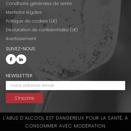
Conditions générales de vente
Mentions légales
Politique de cookies (UE)
Déclaration de confidentialité (UE)
Avertissement
SUIVEZ-NOUS
NEWSLETTER
Tous droits réservés © Emmanuel Nasti 2026
L'ABUS D'ALCOOL EST DANGEREUX POUR LA SANTÉ, À
Site développé par
OLWE
CONSOMMER AVEC MODÉRATION.