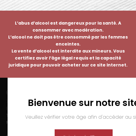
L’abus d’alcool est dangereux pour la santé. A
consommer avec modération.
L’alcool ne doit pas être consommé par les femmes
enceintes.
La vente d’alcool est interdite aux mineurs. Vous
certifiez avoir l’âge légal requis et la capacité
juridique pour pouvoir acheter sur ce site Internet.
EMMANUEL NASTI
Bienvenue sur notre sit
7 avenue Pierre Pflimlin – ZAC Espale
BP 20055 – 68391 SAUSHEIM Cedex
Tél. :
03 89 46 50 35
Veuillez vérifier votre âge afin d'accéder au si
Mail :
contact@nasti.vin