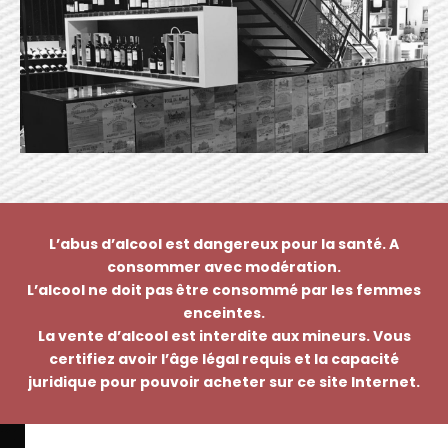
L’abus d’alcool est dangereux pour la santé. A
consommer avec modération.
L’alcool ne doit pas être consommé par les femmes
enceintes.
La vente d’alcool est interdite aux mineurs. Vous
certifiez avoir l’âge légal requis et la capacité
juridique pour pouvoir acheter sur ce site Internet.