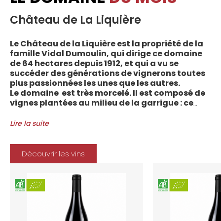
Château de La Liquière
Le Château de la Liquière est la propriété de la
famille Vidal Dumoulin, qui dirige ce domaine
de 64 hectares depuis 1912, et qui a vu se
succéder des générations de vignerons toutes
plus passionnées les unes que les autres.
Le domaine est très morcelé. Il est composé de
vignes plantées au milieu de la garrigue : ce
sont plus de 70 parcelles qui sont disséminées
entre les villages d’Autignac, Caussiniojouls,
Lire la suite
Cabrerolles et Faugères, au nord de l’aire de
l’Appellation. La grande majorité des parcelles,
sur sols de schistes, font face au sud, à la
Découvrir les vins
Méditerranée.
Le vignoble du Château de la Liquière est
agriculture biologique depuis 2008 et 2012
marque le premier millésime certifié du
domaine. Les soins apportés y sont conformes :
pratiques respectueuses de l’environnement et