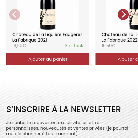
de la vigne, vendanges manuelles, vinifications
soignées et strictement suivies.
La gamme des vins du Château de la
Liquière est adaptée à chaque style de
consommation, à chaque moment de la vie,
elle reflète parfaitement la pureté de
Château de La Liquière Faugères
Château de La Li
l’expression du terroir.
La Fabrique 2021
La Fabrique 2022
16,50
€
En stock
16,50
€
Ajouter au panier
Ajouter 
S’INSCRIRE À LA NEWSLETTER
Je souhaite recevoir en exclusivité les offres
personnalisées, nouveautés et ventes privées (je pourrai
me désabonner à tout moment).