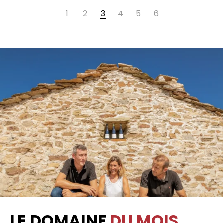
1
2
3
4
5
6
LE DOMAINE
DU MOIS