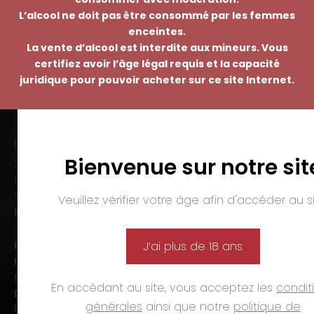
L’alcool ne doit pas être consommé par les femmes
enceintes.
La vente d’alcool est interdite aux mineurs. Vous
certifiez avoir l’âge légal requis et la capacité
juridique pour pouvoir acheter sur ce site Internet.
EMMANUEL NASTI
Bienvenue sur notre sit
7 avenue Pierre Pflimlin – ZAC Espale
BP 20055 – 68391 SAUSHEIM Cedex
Tél. :
03 89 46 50 35
Veuillez vérifier votre âge afin d'accéder au si
Mail :
contact@nasti.vin
Horaires d’ouverture :
J’ai plus de 18 ans
Lun-ven. :
09h00-12h00 et 14h00-19h00
Sam. :
09h00-12h00 et 14h00-18h00
En accédant au site, vous acceptez les
condit
Dim. et jours fériés :
fermé
générales
ainsi que notre
politique de
PAIEMENTS