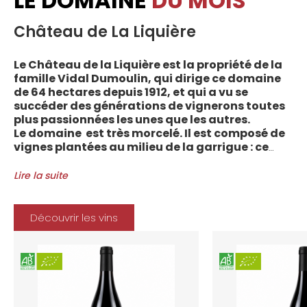
LE DOMAINE
DU MOIS
Château de La Liquière
Le Château de la Liquière est la propriété de la
famille Vidal Dumoulin, qui dirige ce domaine
de 64 hectares depuis 1912, et qui a vu se
succéder des générations de vignerons toutes
plus passionnées les unes que les autres.
Le domaine est très morcelé. Il est composé de
vignes plantées au milieu de la garrigue : ce
sont plus de 70 parcelles qui sont disséminées
entre les villages d’Autignac, Caussiniojouls,
Lire la suite
Cabrerolles et Faugères, au nord de l’aire de
l’Appellation. La grande majorité des parcelles,
sur sols de schistes, font face au sud, à la
Découvrir les vins
Méditerranée.
Le vignoble du Château de la Liquière est
agriculture biologique depuis 2008 et 2012
marque le premier millésime certifié du
domaine. Les soins apportés y sont conformes :
pratiques respectueuses de l’environnement et