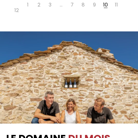
1
2
3
…
7
8
9
10
11
12