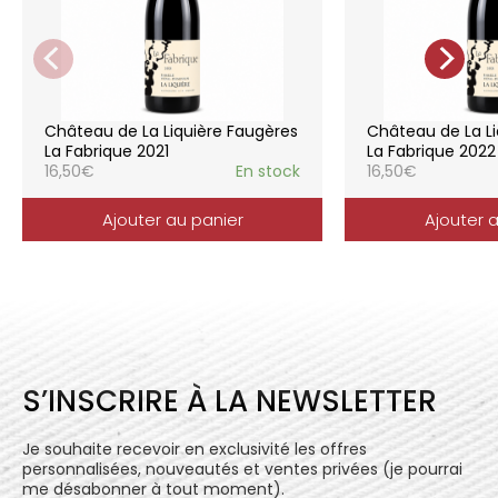
de la vigne, vendanges manuelles, vinifications
soignées et strictement suivies.
La gamme des vins du Château de la
Liquière est adaptée à chaque style de
consommation, à chaque moment de la vie,
elle reflète parfaitement la pureté de
Château de La Liquière Faugères
Château de La Li
l’expression du terroir.
La Fabrique 2021
La Fabrique 2022
16,50
€
En stock
16,50
€
Ajouter au panier
Ajouter 
S’INSCRIRE À LA NEWSLETTER
Je souhaite recevoir en exclusivité les offres
personnalisées, nouveautés et ventes privées (je pourrai
me désabonner à tout moment).