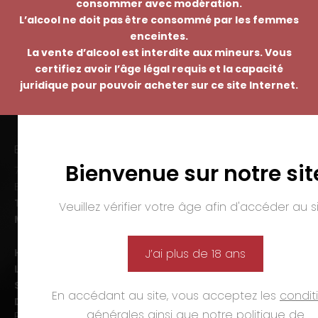
consommer avec modération.
L’alcool ne doit pas être consommé par les femmes
enceintes.
La vente d’alcool est interdite aux mineurs. Vous
certifiez avoir l’âge légal requis et la capacité
juridique pour pouvoir acheter sur ce site Internet.
EMMANUEL NASTI
Bienvenue sur notre sit
7 avenue Pierre Pflimlin – ZAC Espale
BP 20055 – 68391 SAUSHEIM Cedex
Tél. :
03 89 46 50 35
Veuillez vérifier votre âge afin d'accéder au si
Mail :
contact@nasti.vin
Horaires d’ouverture :
J’ai plus de 18 ans
Lun-ven. :
09h00-12h00 et 14h00-19h00
Sam. :
09h00-12h00 et 14h00-18h00
En accédant au site, vous acceptez les
condit
Dim. et jours fériés :
fermé
générales
ainsi que notre
politique de
PAIEMENTS