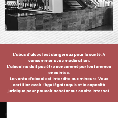
L’abus d’alcool est dangereux pour la santé. A
consommer avec modération.
L’alcool ne doit pas être consommé par les femmes
enceintes.
La vente d’alcool est interdite aux mineurs. Vous
certifiez avoir l’âge légal requis et la capacité
juridique pour pouvoir acheter sur ce site Internet.
EMMANUEL NASTI