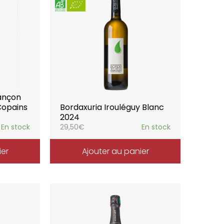
ançon
Copains
Bordaxuria Irouléguy Blanc
2024
En stock
29,50
€
En stock
ier
Ajouter au panier