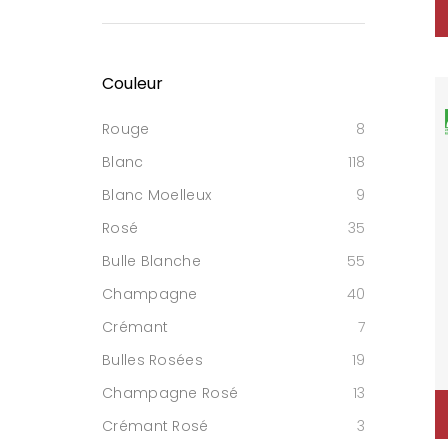
Couleur
Rouge
8
Blanc
118
Blanc Moelleux
9
Rosé
35
Bulle Blanche
55
Champagne
40
Crémant
7
Bulles Rosées
19
Champagne Rosé
13
Crémant Rosé
3