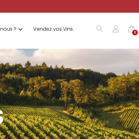
nous ?
Vendez vos Vins
0
S