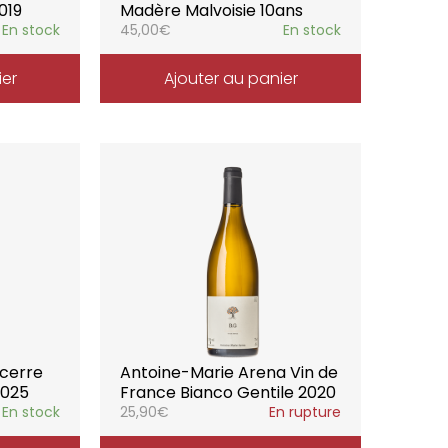
019
Madère Malvoisie 10ans
En stock
45,00
€
En stock
ier
Ajouter au panier
ncerre
Antoine-Marie Arena Vin de
2025
France Bianco Gentile 2020
En stock
25,90
€
En rupture