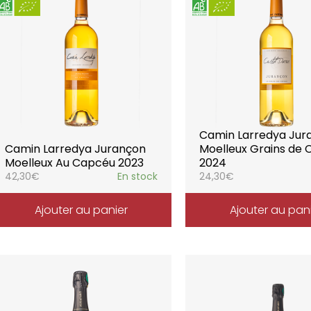
Camin Larredya Jur
Camin Larredya Jurançon
Moelleux Grains de 
Moelleux Au Capcéu 2023
2024
42,30
€
En stock
24,30
€
Ajouter au panier
Ajouter au pan