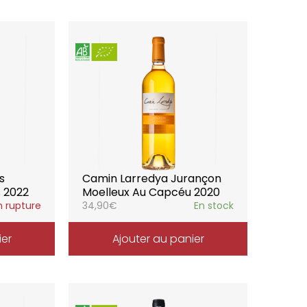
s
Camin Larredya Jurançon
s 2022
Moelleux Au Capcéu 2020
n rupture
34,90
€
En stock
ier
Ajouter au panier