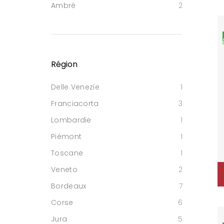
Ambré
2
Région
Delle Venezie
1
Franciacorta
3
Lombardie
1
Piémont
1
Toscane
1
Veneto
2
Bordeaux
7
Corse
6
Jura
5