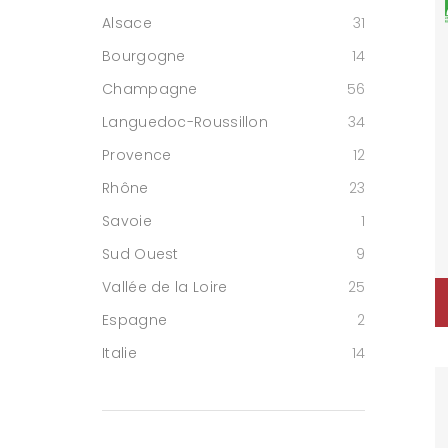
Alsace
31
Bourgogne
14
Champagne
56
Languedoc-Roussillon
34
Provence
12
Rhône
23
Savoie
1
Sud Ouest
9
Vallée de la Loire
25
Espagne
2
Italie
14