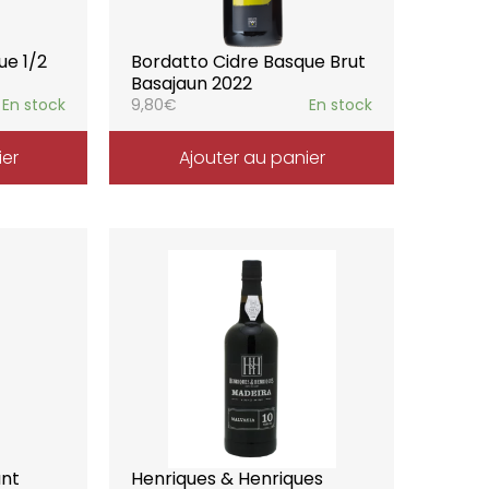
ue 1/2
Bordatto Cidre Basque Brut
Basajaun 2022
En stock
9,80
€
En stock
ier
Ajouter au panier
ant
Henriques & Henriques