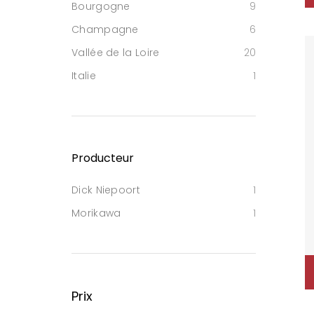
Bourgogne
9
Champagne
6
Vallée de la Loire
20
Italie
1
Producteur
Dick Niepoort
1
Morikawa
1
Prix