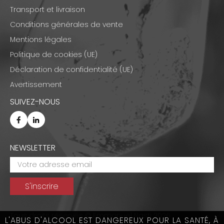
Transport et livraison
Conditions générales de vente
Mentions légales
Politique de cookies (UE)
Déclaration de confidentialité (UE)
Avertissement
SUIVEZ-NOUS
NEWSLETTER
Tous droits réservés © Emmanuel Nasti 2026
L'ABUS D'ALCOOL EST DANGEREUX POUR LA SANTÉ, À