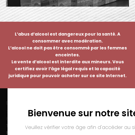
L’abus d’alcool est dangereux pour la santé. A
consommer avec modération.
L’alcool ne doit pas être consommé par les femmes
enceintes.
La vente d’alcool est interdite aux mineurs. Vous
certifiez avoir l’âge légal requis et la capacité
juridique pour pouvoir acheter sur ce site Internet.
EMMANUEL NASTI
Bienvenue sur notre sit
7 avenue Pierre Pflimlin – ZAC Espale
BP 20055 – 68391 SAUSHEIM Cedex
Tél. :
03 89 46 50 35
Veuillez vérifier votre âge afin d'accéder au si
Mail :
contact@nasti.vin