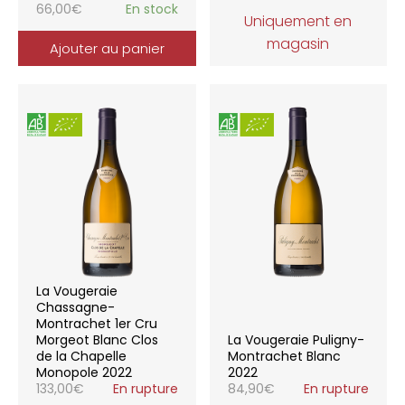
66,00
€
En stock
Uniquement en
magasin
Ajouter au panier
La Vougeraie
Chassagne-
Montrachet 1er Cru
Morgeot Blanc Clos
La Vougeraie Puligny-
de la Chapelle
Montrachet Blanc
Monopole 2022
2022
133,00
€
En rupture
84,90
€
En rupture