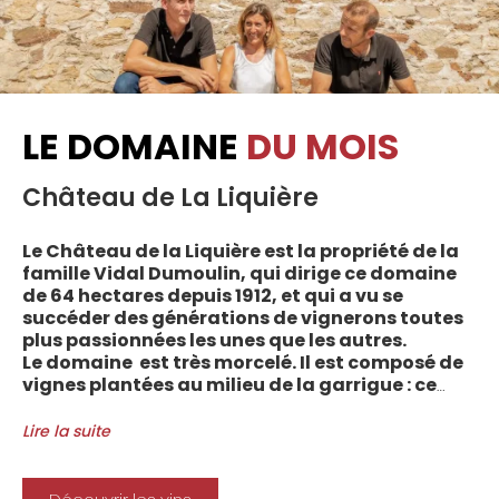
LE DOMAINE
DU MOIS
Château de La Liquière
Le Château de la Liquière est la propriété de la
famille Vidal Dumoulin, qui dirige ce domaine
de 64 hectares depuis 1912, et qui a vu se
succéder des générations de vignerons toutes
plus passionnées les unes que les autres.
Le domaine est très morcelé. Il est composé de
vignes plantées au milieu de la garrigue : ce
sont plus de 70 parcelles qui sont disséminées
entre les villages d’Autignac, Caussiniojouls,
Lire la suite
Cabrerolles et Faugères, au nord de l’aire de
l’Appellation. La grande majorité des parcelles,
sur sols de schistes, font face au sud, à la