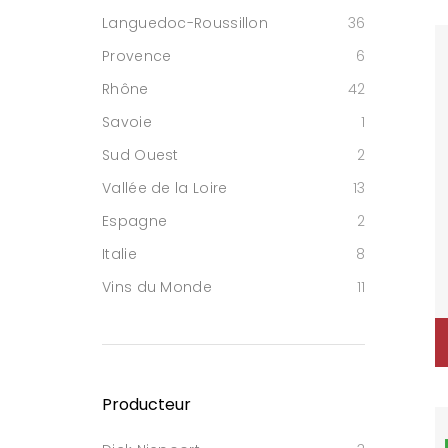
Languedoc-Roussillon
36
Provence
6
Rhône
42
Savoie
1
Sud Ouest
2
Vallée de la Loire
13
Espagne
2
Italie
8
Vins du Monde
11
Producteur