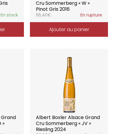
Gris
Cru Sommerberg « W »
Pinot Gris 2016
En stock
56,40
€
En rupture
ier
Ajouter au panier
e Grand
Albert Boxler Alsace Grand
 »
Cru Sommerberg « JV »
Riesling 2024