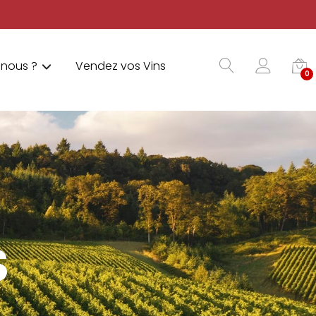
nous ?
Vendez vos Vins
0
S