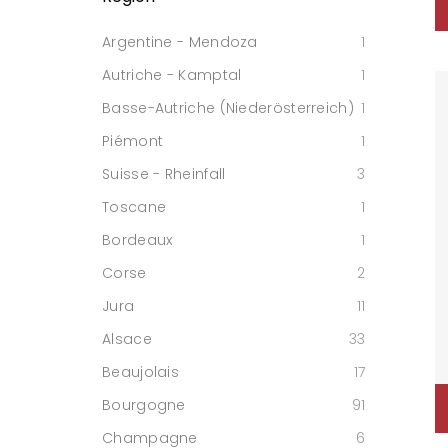
Argentine - Mendoza
1
Autriche - Kamptal
1
Basse-Autriche (Niederösterreich)
1
Piémont
1
Suisse - Rheinfall
3
Toscane
1
Bordeaux
1
Corse
2
Jura
11
Alsace
33
Beaujolais
17
Bourgogne
91
Champagne
6