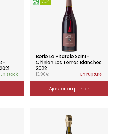
Borie La Vitarèle Saint-
nt-
Chinian Les Terres Blanches
 2021
2022
En stock
13,90
€
En rupture
ier
Ajouter au panier