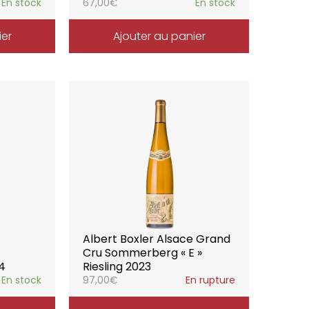
En stock
67,00
€
En stock
ier
Ajouter au panier
Albert Boxler Alsace Grand
Cru Sommerberg « E »
24
Riesling 2023
En stock
97,00
€
En rupture