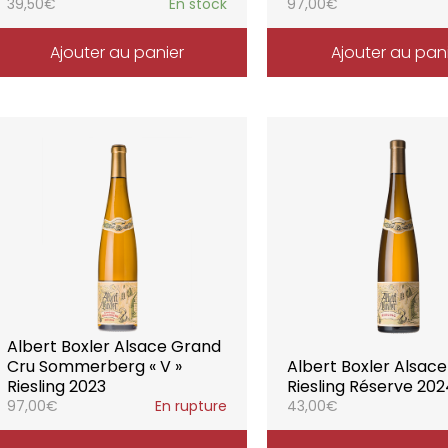
39,50
€
En stock
97,00
€
Ajouter au panier
Ajouter au pan
Albert Boxler Alsace Grand
Cru Sommerberg « V »
Albert Boxler Alsace
Riesling 2023
Riesling Réserve 20
97,00
€
En rupture
43,00
€