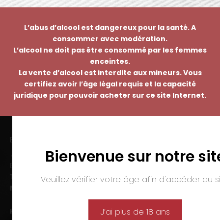
L’abus d’alcool est dangereux pour la santé. A
consommer avec modération.
L’alcool ne doit pas être consommé par les femmes
enceintes.
La vente d’alcool est interdite aux mineurs. Vous
certifiez avoir l’âge légal requis et la capacité
juridique pour pouvoir acheter sur ce site Internet.
EMMANUEL NASTI
Bienvenue sur notre sit
7 avenue Pierre Pflimlin – ZAC Espale
BP 20055 – 68391 SAUSHEIM Cedex
Tél. :
03 89 46 50 35
Veuillez vérifier votre âge afin d'accéder au si
Mail :
contact@nasti.vin
Horaires d’ouverture :
J’ai plus de 18 ans