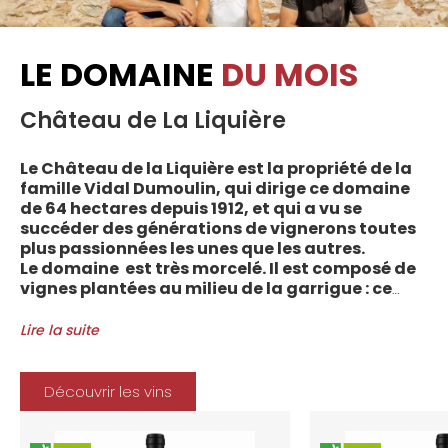
LE DOMAINE
DU MOIS
Château de La Liquière
Le Château de la Liquière est la propriété de la
famille Vidal Dumoulin, qui dirige ce domaine
de 64 hectares depuis 1912, et qui a vu se
succéder des générations de vignerons toutes
plus passionnées les unes que les autres.
Le domaine est très morcelé. Il est composé de
vignes plantées au milieu de la garrigue : ce
sont plus de 70 parcelles qui sont disséminées
entre les villages d’Autignac, Caussiniojouls,
Lire la suite
Cabrerolles et Faugères, au nord de l’aire de
l’Appellation. La grande majorité des parcelles,
sur sols de schistes, font face au sud, à la
Découvrir les vins
Méditerranée.
Le vignoble du Château de la Liquière est