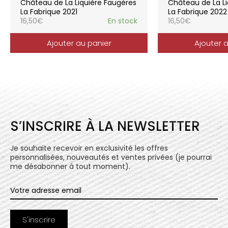
Château de La Liquière Faugères
Château de La Li
l’expression du terroir.
La Fabrique 2021
La Fabrique 2022
16,50
€
En stock
16,50
€
Ajouter au panier
Ajouter 
S’INSCRIRE À LA NEWSLETTER
Je souhaite recevoir en exclusivité les offres
personnalisées, nouveautés et ventes privées (je pourrai
me désabonner à tout moment).