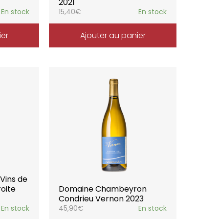
2021
En stock
15,40
€
En stock
ier
Ajouter au panier
 Vins de
roite
Domaine Chambeyron
Condrieu Vernon 2023
En stock
45,90
€
En stock