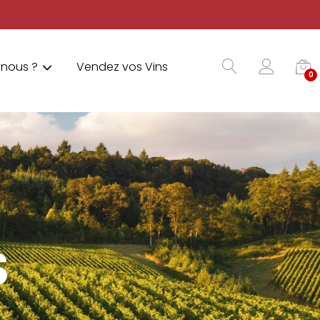
nous ?
Vendez vos Vins
0
S