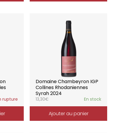
on
Domaine Chambeyron IGP
les
Collines Rhodaniennes
Syrah 2024
n rupture
13,30
€
En stock
ier
Ajouter au panier