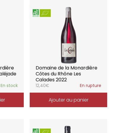
rdière
Domaine de la Monardière
aléjade
Côtes du Rhône Les
Calades 2022
En stock
12,40
€
En rupture
ier
Ajouter au panier