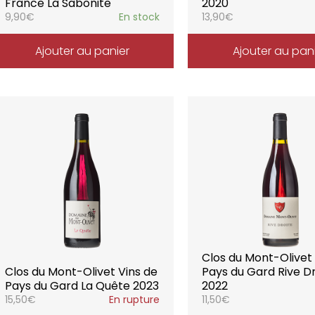
France La Sabonite
2020
9,90
€
En stock
13,90
€
Ajouter au panier
Ajouter au pan
Clos du Mont-Olivet
Clos du Mont-Olivet Vins de
Pays du Gard Rive D
Pays du Gard La Quête 2023
2022
15,50
€
En rupture
11,50
€