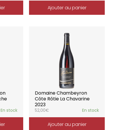
ier
Ajouter au panier
on
Domaine Chambeyron
che
Côte Rôtie La Chavarine
2023
En stock
52,00
€
En stock
ier
Ajouter au panier