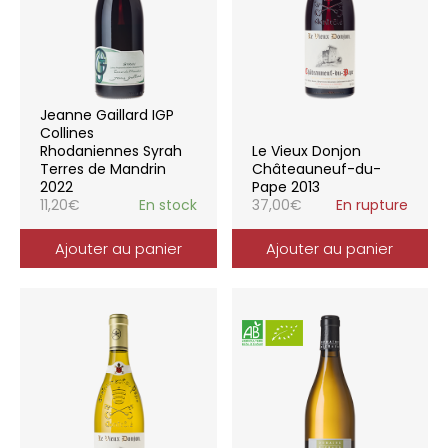
Jeanne Gaillard IGP
Collines
Rhodaniennes Syrah
Le Vieux Donjon
Terres de Mandrin
Châteauneuf-du-
2022
Pape 2013
11,20
€
En stock
37,00
€
En rupture
Ajouter au panier
Ajouter au panier