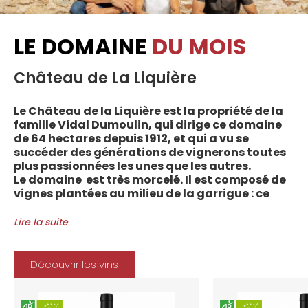
LE DOMAINE
DU MOIS
Château de La Liquière
Le Château de la Liquière est la propriété de la
famille Vidal Dumoulin, qui dirige ce domaine
de 64 hectares depuis 1912, et qui a vu se
succéder des générations de vignerons toutes
plus passionnées les unes que les autres.
Le domaine est très morcelé. Il est composé de
vignes plantées au milieu de la garrigue : ce
sont plus de 70 parcelles qui sont disséminées
entre les villages d’Autignac, Caussiniojouls,
Lire la suite
Cabrerolles et Faugères, au nord de l’aire de
l’Appellation. La grande majorité des parcelles,
sur sols de schistes, font face au sud, à la
Découvrir les vins
Méditerranée.
Le vignoble du Château de la Liquière est
agriculture biologique depuis 2008 et 2012