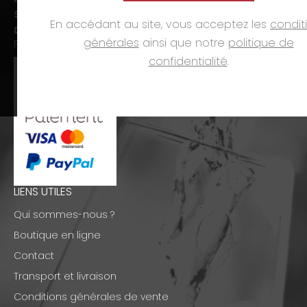
Sam. :
09h00-12h00 et 14h00-18h00
En accédant au site, vous acceptez les
condit
Dim. et jours fériés :
fermé
générales
ainsi que notre
politique de
PAIEMENTS
confidentialité
.
LIENS UTILES
Qui sommes-nous ?
Boutique en ligne
Contact
Transport et livraison
Conditions générales de vente