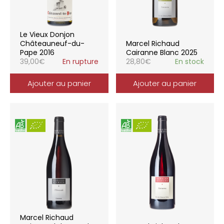
Le Vieux Donjon
Châteauneuf-du-
Marcel Richaud
Pape 2016
Cairanne Blanc 2025
39,00
€
En rupture
28,80
€
En stock
Ajouter au panier
Ajouter au panier
Marcel Richaud