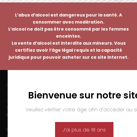
L’abus d’alcool est dangereux pour la santé. A
consommer avec modération.
L’alcool ne doit pas être consommé par les femmes
enceintes.
La vente d’alcool est interdite aux mineurs. Vous
certifiez avoir l’âge légal requis et la capacité
juridique pour pouvoir acheter sur ce site Internet.
EMMANUEL NASTI
Bienvenue sur notre sit
7 avenue Pierre Pflimlin – ZAC Espale
BP 20055 – 68391 SAUSHEIM Cedex
Tél. :
03 89 46 50 35
Veuillez vérifier votre âge afin d'accéder au si
Mail :
contact@nasti.vin
Horaires d’ouverture :
J’ai plus de 18 ans
Lun-ven. :
09h00-12h00 et 14h00-19h00