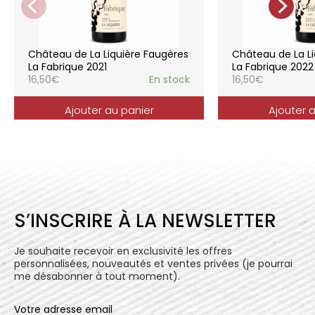
La gamme des vins du Château de la
Liquière est adaptée à chaque style de
consommation, à chaque moment de la vie,
elle reflète parfaitement la pureté de
Château de La Liquière Faugères
Château de La Li
l’expression du terroir.
La Fabrique 2021
La Fabrique 2022
16,50
€
En stock
16,50
€
Ajouter au panier
Ajouter 
S’INSCRIRE À LA NEWSLETTER
Je souhaite recevoir en exclusivité les offres
personnalisées, nouveautés et ventes privées (je pourrai
me désabonner à tout moment).