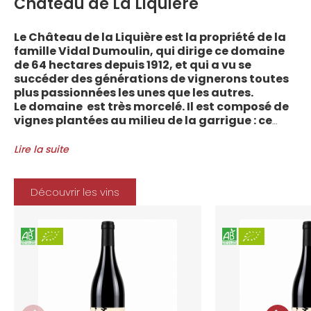
Château de La Liquière
Le Château de la Liquière est la propriété de la
famille Vidal Dumoulin, qui dirige ce domaine
de 64 hectares depuis 1912, et qui a vu se
succéder des générations de vignerons toutes
plus passionnées les unes que les autres.
Le domaine est très morcelé. Il est composé de
vignes plantées au milieu de la garrigue : ce
sont plus de 70 parcelles qui sont disséminées
entre les villages d’Autignac, Caussiniojouls,
Lire la suite
Cabrerolles et Faugères, au nord de l’aire de
l’Appellation. La grande majorité des parcelles,
sur sols de schistes, font face au sud, à la
Découvrir les vins
Méditerranée.
Le vignoble du Château de la Liquière est
agriculture biologique depuis 2008 et 2012
marque le premier millésime certifié du
domaine. Les soins apportés y sont conformes :
pratiques respectueuses de l’environnement et
de la vigne, vendanges manuelles, vinifications
soignées et strictement suivies.