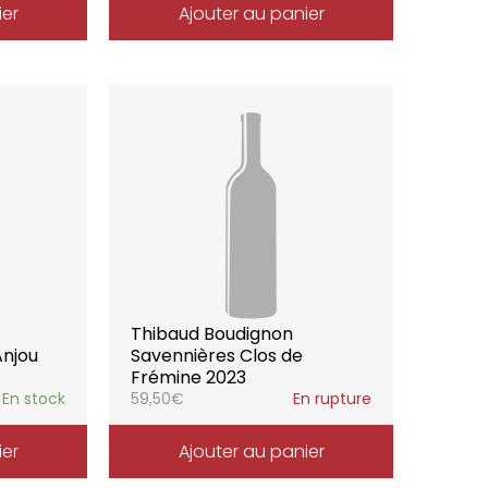
ier
Ajouter au panier
Thibaud Boudignon
Anjou
Savennières Clos de
Frémine 2023
En stock
59,50
€
En rupture
ier
Ajouter au panier