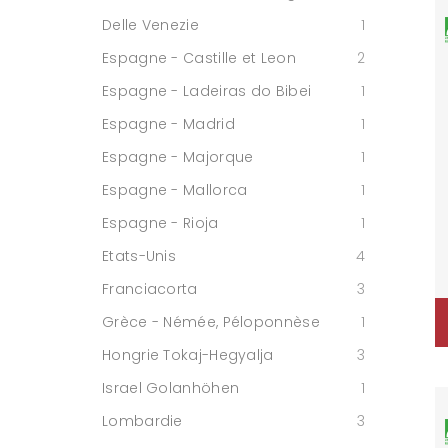
Delle Venezie
1
Espagne - Castille et Leon
2
Espagne - Ladeiras do Bibei
1
Espagne - Madrid
1
Espagne - Majorque
1
Espagne - Mallorca
1
Espagne - Rioja
1
Etats-Unis
4
Franciacorta
3
Grèce - Némée, Péloponnèse
1
Hongrie Tokaj-Hegyalja
3
Israel Golanhöhen
1
Lombardie
3