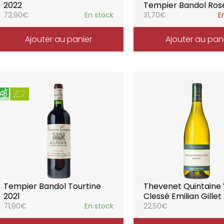
2022
Tempier Bandol Ros
72,90
€
En stock
31,70
€
E
Ajouter au panier
Ajouter au pan
Tempier Bandol Tourtine
Thevenet Quintaine 
2021
Clessé Emilian Gillet
71,90
€
En stock
22,50
€