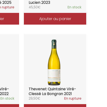
é 2025
Lucien 2023
n rupture
45,50
€
En stock
ier
Ajouter au panier
Viré-
Thevenet Quintaine Viré-
 2022
Clessé La Bongran 2021
En stock
29,50
€
En rupture