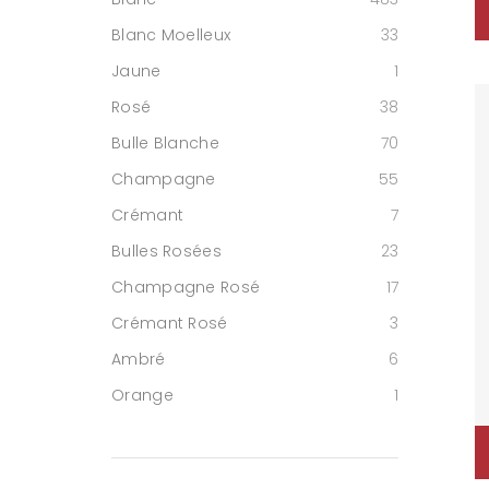
Blanc Moelleux
33
Jaune
1
Rosé
38
Bulle Blanche
70
Champagne
55
Crémant
7
Bulles Rosées
23
Champagne Rosé
17
Crémant Rosé
3
Ambré
6
Orange
1