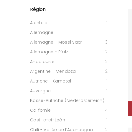
Région
Alentejo
1
Allemagne
1
Allemagne - Mosel Saar
3
Allemagne - Pfalz
2
Andalousie
2
Argentine - Mendoza
2
Autriche - Kamptal
1
Auvergne
1
Basse-Autriche (Niederösterreich)
1
Californie
4
Castille-et-León
1
Chili - Vallée de l’Aconcagua
2