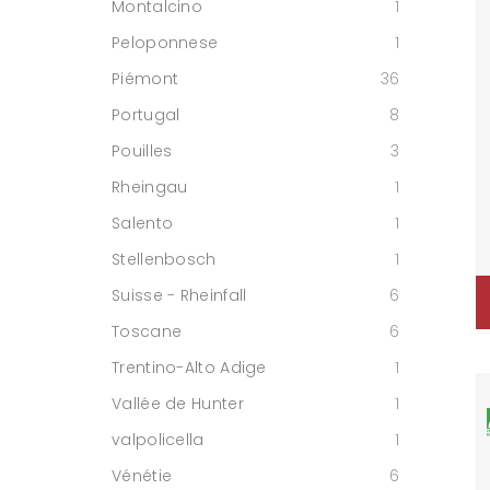
Montalcino
1
Peloponnese
1
Piémont
36
Portugal
8
Pouilles
3
Rheingau
1
Salento
1
Stellenbosch
1
Suisse - Rheinfall
6
Toscane
6
Trentino-Alto Adige
1
Vallée de Hunter
1
valpolicella
1
Vénétie
6