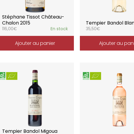
Stéphane Tissot Château-
Chalon 2015
Tempier Bandol Bla
116,00
€
En stock
35,50
€
Ajouter au panier
Ajouter au pan
Tempier Bandol Migoua